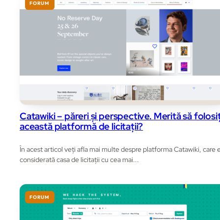
FORUM
Catawiki – păreri și perspective. Merită să folosiț
această platformă de licitații?
În acest articol veți afla mai multe despre platforma Catawiki, care 
considerată casa de licitații cu cea mai...
FORUM