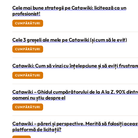
Cele mai bune strategii pe Catawiki: licitează ca un
profesionist!
CUMPĂRĂTURI
Cele 3 greșeli ale mele pe Catawiki (și cum să le evit)
CUMPĂRĂTURI
Catawiki: Cum să vinzi cu înțelepciune și să eviți frustra
CUMPĂRĂTURI
Catawiki – Ghidul cumpărătorului de la A la Z. 90% dintr
oameni nu știu despre el
CUMPĂRĂTURI
Catawiki – păreri și perspective. Merită să folosiți acea
platformă de licitații?