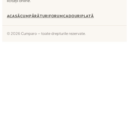
licitații online.
ACASĂ
CUMPĂRĂTURI
FORUM
CADOURI
PLATĂ
© 2026 Cumparo — toate drepturile rezervate.