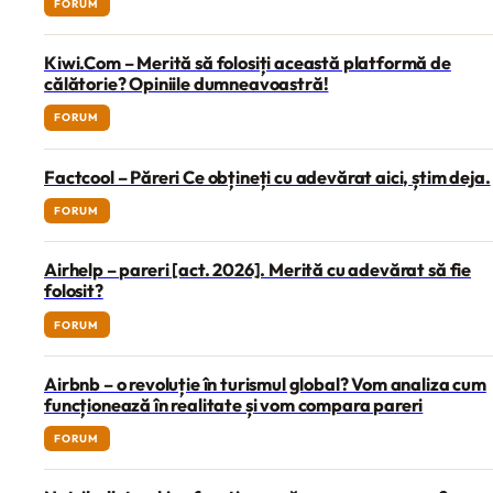
FORUM
Kiwi.Com – Merită să folosiți această platformă de
călătorie? Opiniile dumneavoastră!
FORUM
Factcool – Păreri Ce obțineți cu adevărat aici, știm deja.
FORUM
Airhelp – pareri [act. 2026]. Merită cu adevărat să fie
folosit?
FORUM
Airbnb – o revoluție în turismul global? Vom analiza cum
funcționează în realitate și vom compara pareri
FORUM