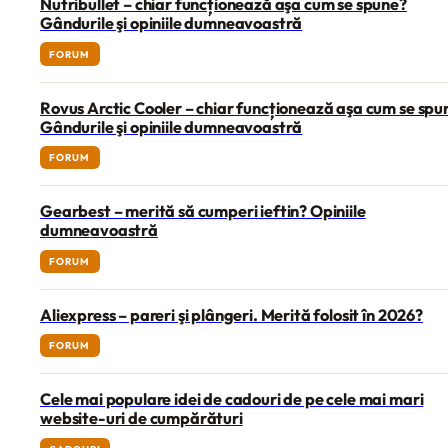
Nutribullet – chiar funcționează aşa cum se spune?
Gândurile şi opiniile dumneavoastră
FORUM
Rovus Arctic Cooler – chiar funcționează aşa cum se spu
Gândurile şi opiniile dumneavoastră
FORUM
Gearbest – merită să cumperi ieftin? Opiniile
dumneavoastră
FORUM
Aliexpress – pareri şi plângeri. Merită folosit în 2026?
FORUM
Cele mai populare idei de cadouri de pe cele mai mari
website-uri de cumpărături