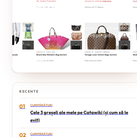
profesionist!
Crezi că licitațiile online sunt floare la ureche? Catawiki
vă va demonstra că este un adevărat joc de strategie!
În această postare veți afla: Sunteți pregătiți pentru
o...
CONTINUĂ
RECENTE
01
CUMPĂRĂTURI
Cele 3 greșeli ale mele pe Catawiki (și cum să le
evit)
02
CUMPĂRĂTURI