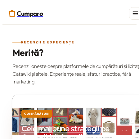
Cumparo
RECENZII & EXPERIENȚE
Merită?
Recenzii oneste despre platformele de cumpărături și licitaț
Catawiki și altele. Experiențe reale, sfaturi practice, fără
marketing.
CUMPĂRĂTURI
Cele mai bune strategii pe
Catawiki: licitează ca un