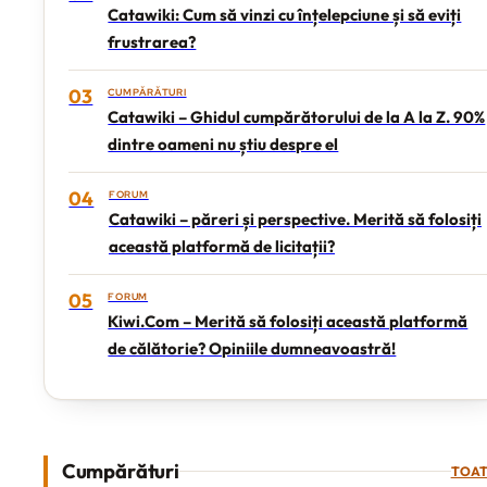
Catawiki: Cum să vinzi cu înțelepciune și să eviți
frustrarea?
03
CUMPĂRĂTURI
Catawiki – Ghidul cumpărătorului de la A la Z. 90%
dintre oameni nu știu despre el
04
FORUM
Catawiki – păreri și perspective. Merită să folosiți
această platformă de licitații?
05
FORUM
Kiwi.Com – Merită să folosiți această platformă
de călătorie? Opiniile dumneavoastră!
Cumpărături
TOAT