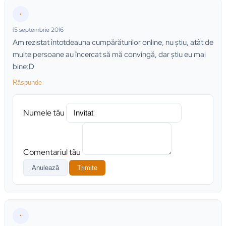
•
15 septembrie 2016
Am rezistat întotdeauna cumpărăturilor online, nu ştiu, atât de
multe persoane au încercat să mă convingă, dar ştiu eu mai
bine:D
Răspunde
Numele tău
Comentariul tău
Anulează
Trimite
•