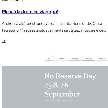
Pleacă la drum cu viagogo!
Ai chef să călătoreşti undeva, dat nu ai nicio idee unde. Ce să
faci atunci? În această situaţie merită să utilizezi motoarele de
căutare online pentru evenimentele sportive şi culturale, care
→
vă vor ajuta să găsiţi rapid şi usor ceva interesant, la un preţ
bun. Călătoreşte cu viagogo.com Un exemplu de website
foarte intuintiv şi…