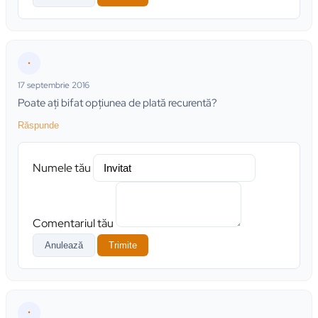
•
17 septembrie 2016
Poate aţi bifat opţiunea de plată recurentă?
Răspunde
Numele tău
Comentariul tău
Anulează
Trimite
•