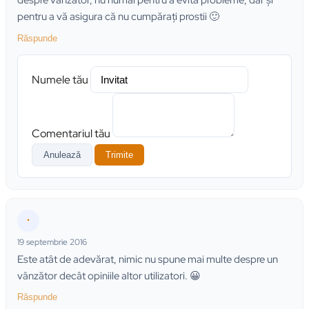
despre vânzător, nu numai pentru a evita probleme, dar şi
pentru a vă asigura că nu cumpăraţi prostii 🙂
Răspunde
Numele tău
Comentariul tău
Anulează
Trimite
•
19 septembrie 2016
Este atât de adevărat, nimic nu spune mai multe despre un
vânzător decât opiniile altor utilizatori. 😀
Răspunde