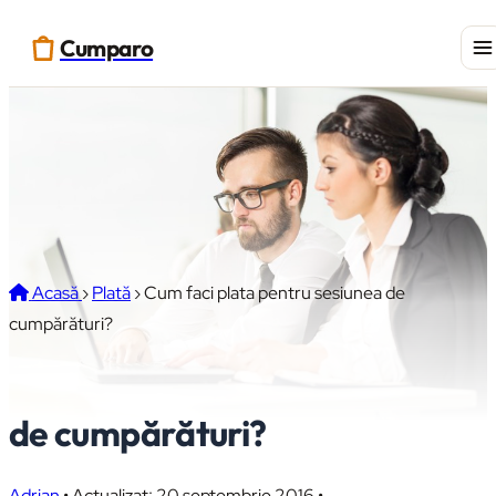
Cumparo
Acasă
›
Plată
›
Cum faci plata pentru sesiunea de
cumpărături?
Cum faci plata pentru sesiunea
de cumpărături?
Adrian
•
Actualizat: 20 septembrie 2016
•