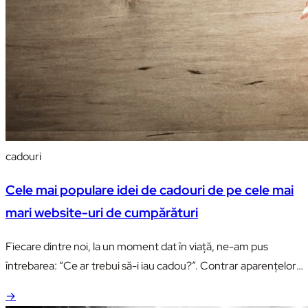
cadouri
Cele mai populare idei de cadouri de pe cele mai
mari website-uri de cumpărături
Fiecare dintre noi, la un moment dat în viaţă, ne-am pus
întrebarea: “Ce ar trebui să-i iau cadou?”. Contrar aparenţelor,
răspunsul nu este atât de simplu. Fiecare dintre noi este diferit,
→
cu interese diferite. Cadouri pentru rude apropiate… Dacă