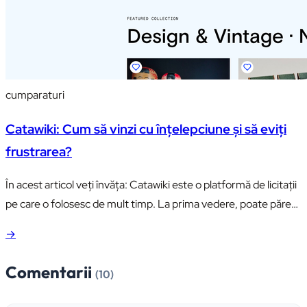
cumparaturi
Catawiki: Cum să vinzi cu înțelepciune și să eviți
frustrarea?
În acest articol veți învăța: Catawiki este o platformă de licitații
pe care o folosesc de mult timp. La prima vedere, poate părea
similară cu popularele eBay, Allegro sau Amazon, dar credeți-
→
mă, este radical diferită. Catawiki se concentrează pe categorii
specializate, oferind obiecte unice și de colecție, greu de găsit
Comentarii
(10)
pe alte portaluri. Această specificitate…