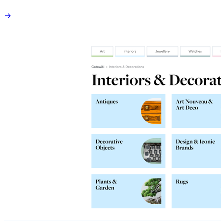
creștere din Europa. Dacă vă întrebați dacă merită să folosiți
→
acest serviciu, atunci citiți mai departe. Deseori, recenziile
online nu reflectă în totalitate ceea ce oferă Catawiki, așa că
aici vom încerca să risipim orice…