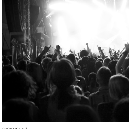
persoana căreia dorim să-i oferim cadoul este o persoană pe
care o cunoaştem bine, sarcina noastră…
cumparaturi