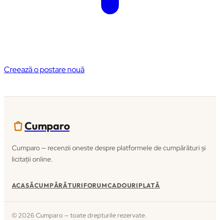
Creează o postare nouă
Cumparo
Cumparo — recenzii oneste despre platformele de cumpărături și
licitații online.
ACASĂ
CUMPĂRĂTURI
FORUM
CADOURI
PLATĂ
© 2026 Cumparo — toate drepturile rezervate.